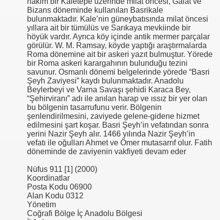
hakim bir Kaletepe üzerinde milat öncesi, Galat ve
Bizans döneminde kullanılan Basrikale
bulunmaktadır. Kale’nin güneybatısında milat öncesi
yıllara ait bir tümülüs ve Sarıkaya mevkiinde bir
höyük vardır. Ayrıca köy içinde antik mermer parçalar
görülür. W. M. Ramsay, köyde yaptığı araştırmalarda
Roma dönemine ait bir askeri yazıt bulmuştur. Yörede
bir Roma askeri karargahının bulunduğu tezini
savunur. Osmanlı dönemi belgelerinde yörede “Basri
Şeyh Zaviyesi” kaydı bulunmaktadır. Anadolu
Beylerbeyi ve Varna Savaşı şehidi Karaca Bey,
“Şehirviranı” adı ile anılan harap ve ıssız bir yer olan
bu bölgenin tasarrufunu verir. Bölgenin
şenlendirilmesini, zaviyede gelene-gidene hizmet
edilmesini şart koşar. Basri Şeyh’in vefatından sonra
yerini Nazir Şeyh alır. 1466 yılında Nazir Şeyh’in
vefatı ile oğulları Ahmet ve Ömer mutasarrıf olur. Fatih
döneminde de zaviyenin vakfiyeti devam eder
Nüfus 911 [1] (2000)
Koordinatlar
Posta Kodu 06900
Alan Kodu 0312
Yönetim
Coğrafi Bölge İç Anadolu Bölgesi