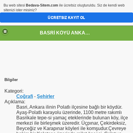
Bu web sitesi
Bedava-Sitem.com
ile ücretsiz oluşturuldu. Siz de kendi web
sitenizi ister misiniz?
ÜCRETSIZ KAYIT OL
BASRİ KÖYÜ ANKARA POLATLI
Bilgiler
Kategori:
Coğrafi
-
Şehirler
Açıklama:
Basri, Ankara ilinin Polatlı ilçesine bağlı bir köydür.
Ayaş-Polatlı karayolu üzerinde, 1100 metre rakımlı
Basrikale tepe-si yamaç eteklerinde bulunan köy, ilçe
merkezi ile birleşmek üzeredir. Üçpınar, Çekirdeksiz,
Beyceğiz ve Karapınar köyleri ile komşudur.Çevreye